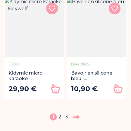
JEUX
BAVOIRS
Kidymic micro
Bavoir en silicone
karaoké -...
bleu -...
29,90 €
10,90 €
Prix
Prix
Ajouter au panier
Ajout
1
2
3
Suivant