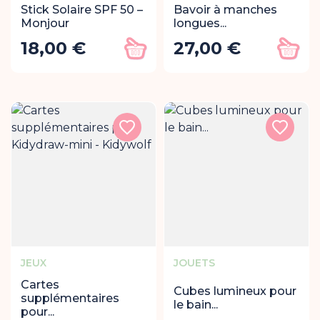
Stick Solaire SPF 50 –
Bavoir à manches
Monjour
longues...
18,00 €
27,00 €
Prix
Prix
Ajouter au panier
Ajout
JEUX
JOUETS
Cartes
Cubes lumineux pour
supplémentaires
le bain...
pour...