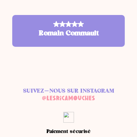
"
sée
to
Note : 5
ur
Romain Commault
ue
c
c
SUIVEZ-NOUS SUR INSTAGRAM
@LESRICAMOUCHES
Paiement sécurisé