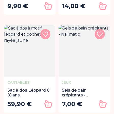
9,90 €
14,00 €
Prix
Prix
Ajouter au panier
Ajout
CARTABLES
JEUX
Sac à dos Léopard 6
Sels de bain
(6 ans...
crépitants -...
59,90 €
7,00 €
Prix
Prix
Ajouter au panier
Ajout