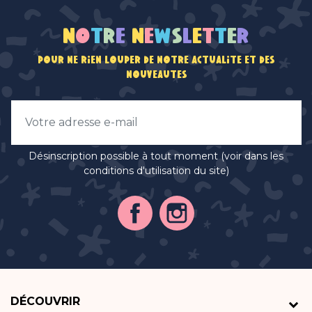
N
o
t
r
e
n
e
w
s
l
e
t
t
e
r
Pour ne rien louper de notre actualité et des
nouveautés
Désinscription possible à tout moment (voir dans les
conditions d'utilisation du site)
DÉCOUVRIR