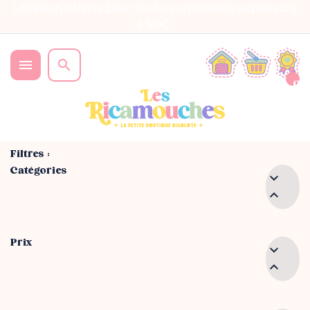
Livraison offerte pour toute commande supérieure
à 50€ !


0
Filtres :
Catégories


Prix

