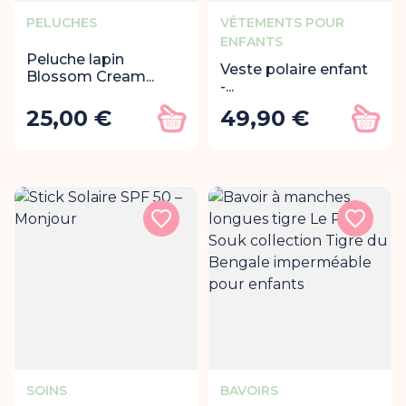
PELUCHES
VÊTEMENTS POUR
ENFANTS
Peluche lapin
Veste polaire enfant
Blossom Cream...
-...
25,00 €
49,90 €
Prix
Prix
Ajouter au panier
Ajout
SOINS
BAVOIRS