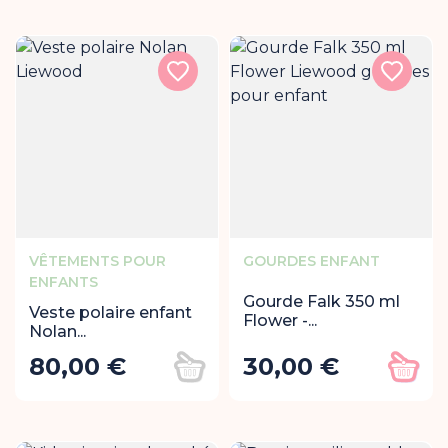
VÊTEMENTS POUR
GOURDES ENFANT
ENFANTS
Gourde Falk 350 ml
Veste polaire enfant
Flower -...
Nolan...
80,00 €
30,00 €
Prix
Prix
Ajouter au panier
Ajout