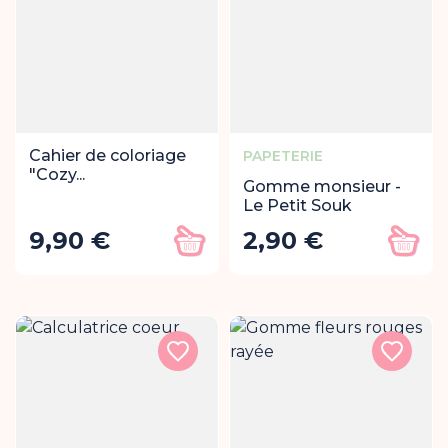
Cahier de coloriage
PAPETERIE
"Cozy...
Gomme monsieur -
Le Petit Souk
9,90 €
2,90 €
Prix
Prix
Ajouter au panier
Ajout