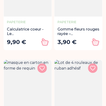
PAPETERIE
PAPETERIE
Calculatrice coeur -
Gomme fleurs rouges
Le...
rayée –...
9,90 €
3,90 €
Prix
Prix
Ajouter au panier
Ajout