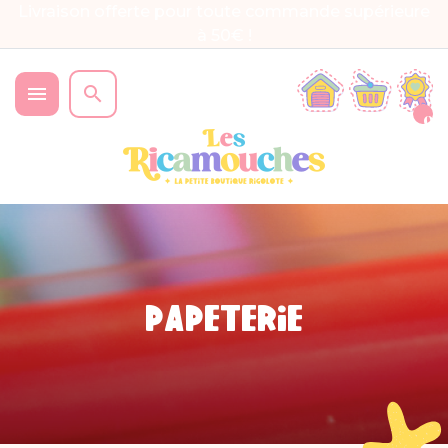
Livraison offerte pour toute commande supérieure
à 50€ !


0
PAPETERIE