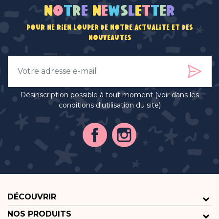
N
o
t
r
e
n
e
w
s
l
e
t
t
e
r
Pour ne rien louper de notre actualité et des
nouveautés
Désinscription possible à tout moment (voir dans les
conditions d'utilisation du site)
DÉCOUVRIR
NOS PRODUITS