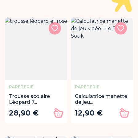
PAPETERIE
PAPETERIE
Trousse scolaire
Calculatrice manette
Léopard 7...
de jeu...
28,90 €
12,90 €
Prix
Prix
Ajouter au panier
Ajout