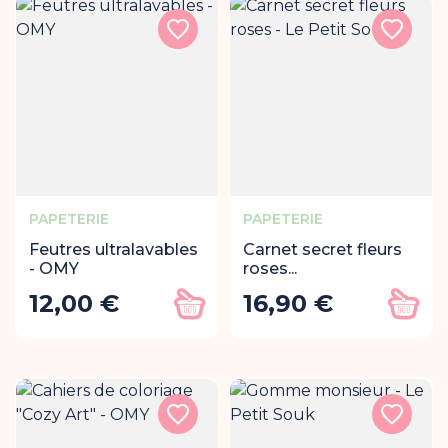
PAPETERIE
PAPETERIE
Feutres ultralavables
Carnet secret fleurs
- OMY
roses...
12,00 €
16,90 €
Prix
Prix
Ajouter au panier
Ajout