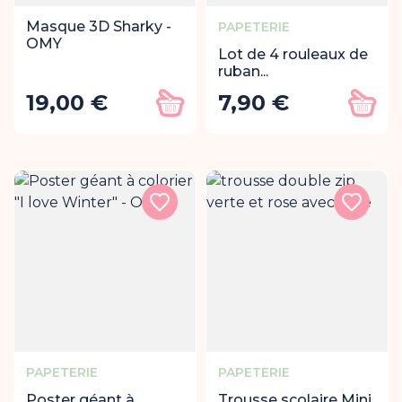
Masque 3D Sharky -
PAPETERIE
OMY
Lot de 4 rouleaux de
ruban...
19,00 €
7,90 €
Prix
Prix
Ajouter au panier
Ajout
PAPETERIE
PAPETERIE
Poster géant à
Trousse scolaire Mini