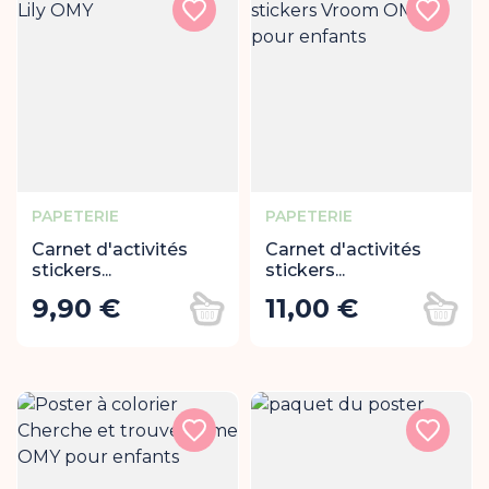
Rupture de stock
Rupture de stock
PAPETERIE
PAPETERIE
Carnet d'activités
Carnet d'activités
stickers...
stickers...
9,90 €
11,00 €
Prix
Prix
Ajouter au panier
Ajout
Rupture de stock