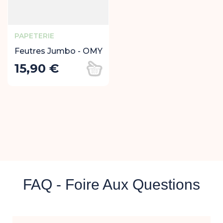
PAPETERIE
Feutres Jumbo - OMY
15,90 €
Prix
Ajouter au panier
FAQ - Foire Aux Questions