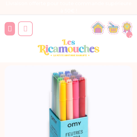
Livraison offerte pour toute commande supérieure
à 50€ !


0