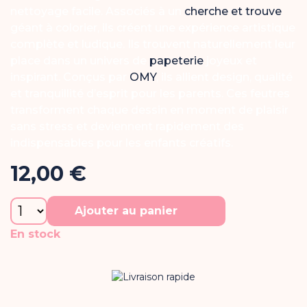
nettoyage facile. Associés à un
cherche et trouve
géant à colorier, ils créent une expérience artistique
complète et ludique. Ils trouvent naturellement leur
place dans un univers de
papeterie
joyeux et
inspirant. Conçus par
OMY
, ils allient design, qualité
et tranquillité d’esprit pour les parents. Ces feutres
transforment chaque dessin en moment de plaisir
sans stress et deviennent rapidement des
indispensables pour les enfants créatifs.
12,00 €
Ajouter au panier
En stock