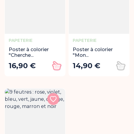
PAPETERIE
PAPETERIE
Poster à colorier
Poster à colorier
"Cherche...
"Mon...
16,90 €
14,90 €
Prix
Prix
Ajouter au panier
Ajout
Rupture de stock