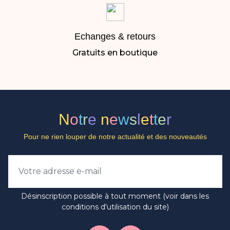
Echanges & retours
Gratuits en boutique
N
o
t
r
e
n
e
w
s
l
e
t
t
e
r
Pour ne rien louper de notre actualité et des nouveautés
Désinscription possible à tout moment (voir dans les
conditions d'utilisation du site)