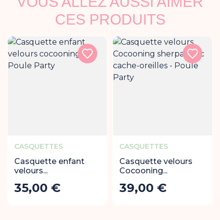
VOUS ALLEZ AUSSI AIMER
CES PRODUITS
CASQUETTES
CASQUETTES
Casquette enfant
Casquette velours
velours...
Cocooning...
35,00 €
39,00 €
Prix
Prix
Ajouter au panier
Ajout