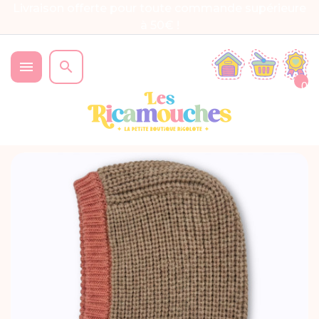
Livraison offerte pour toute commande supérieure
à 50€ !


0