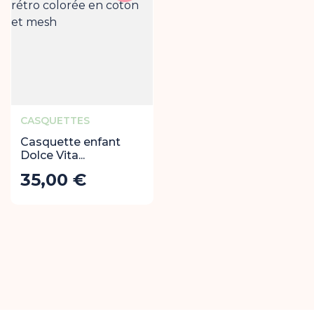
CASQUETTES
Casquette enfant
Dolce Vita...
35,00 €
Prix
Ajouter au panier