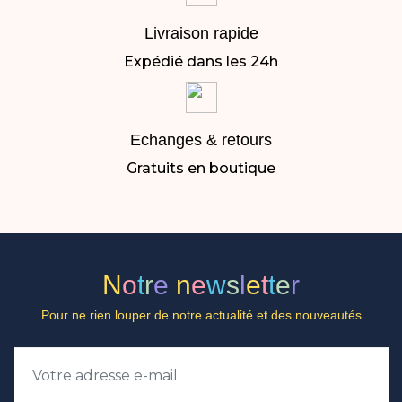
Livraison rapide
Expédié dans les 24h
Echanges & retours
Gratuits en boutique
N
o
t
r
e
n
e
w
s
l
e
t
t
e
r
Pour ne rien louper de notre actualité et des nouveautés