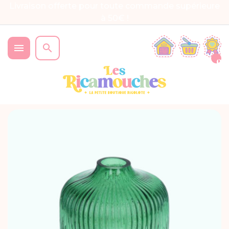
Livraison offerte pour toute commande supérieure
à 50€ !


0