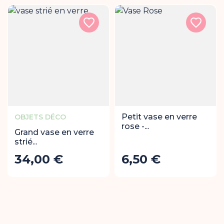
Rupture de stock
Petit vase en verre
OBJETS DÉCO
rose -...
Grand vase en verre
strié...
34,00 €
6,50 €
Prix
Prix
Ajouter au panier
Ajout