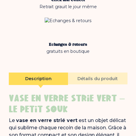
Click and Collect
Retrait grauit le jour même
Echanges & retours
gratuits en boutique
Description
Détails du produit
VASE EN VERRE STRIÉ VERT –
LE PETIT SOUK
Le
vase en verre strié vert
est un objet délicat
qui sublime chaque recoin de la maison. Grâce à
son format compact et son design élégant, il