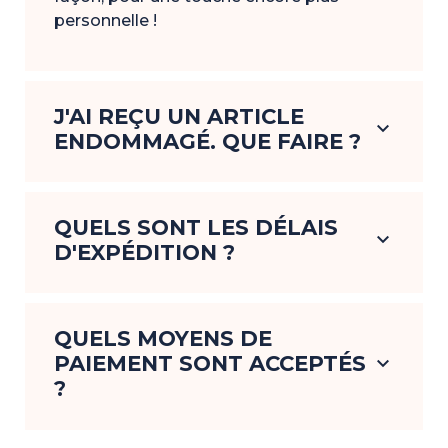
personnelle !
J'AI REÇU UN ARTICLE
keyboard_arrow_down
ENDOMMAGÉ. QUE FAIRE ?
QUELS SONT LES DÉLAIS
keyboard_arrow_down
D'EXPÉDITION ?
QUELS MOYENS DE
PAIEMENT SONT ACCEPTÉS
keyboard_arrow_down
?