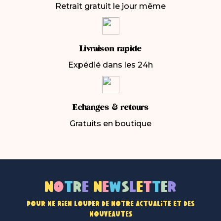
Retrait gratuit le jour même
Livraison rapide
Expédié dans les 24h
Echanges & retours
Gratuits en boutique
N
o
t
r
e
n
e
w
s
l
e
t
t
e
r
Pour ne rien louper de notre actualité et des
nouveautés