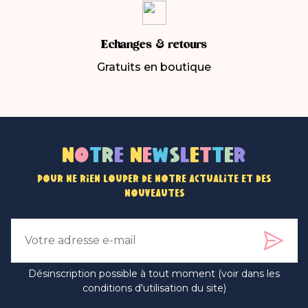
Echanges & retours
Gratuits en boutique
N
o
t
r
e
n
e
w
s
l
e
t
t
e
r
Pour ne rien louper de notre actualité et des
nouveautés
Désinscription possible à tout moment (voir dans les
conditions d'utilisation du site)