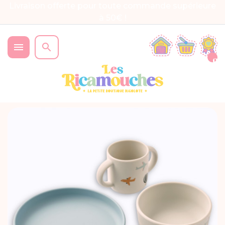
Livraison offerte pour toute commande supérieure
à 50€ !


0