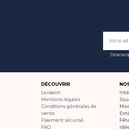
Désinscri
DÉCOUVRIR
NOS
Livraison
Inté
Mentions légales
Jou
Conditions générales de
Mo
vente
Ext
Paiement sécurisé
Fêt
FAQ
Idé