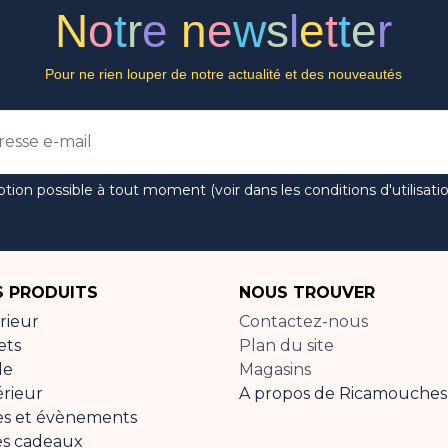
N
o
t
r
e
n
e
w
s
l
e
t
t
e
r
Pour ne rien louper de notre actualité et des nouveautés
ption possible à tout moment (voir dans les conditions d'utilisatio
 PRODUITS
NOUS TROUVER
rieur
Contactez-nous
ets
Plan du site
de
Magasins
érieur
A propos de Ricamouches
es et évènements
es cadeaux