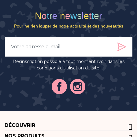
N
o
t
r
e
n
e
w
s
l
e
t
t
e
r
Pour ne rien louper de notre actualité et des nouveautés
Désinscription possible à tout moment (voir dans les
conditions d'utilisation du site)
DÉCOUVRIR
NOS PRODUITS