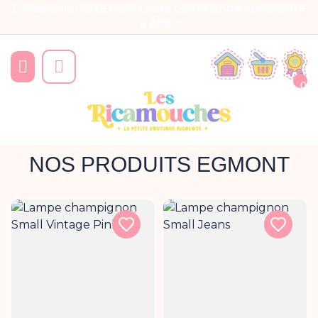
Livraison offerte pour toute commande supérieure
à 50€ !


0
NOS PRODUITS EGMONT