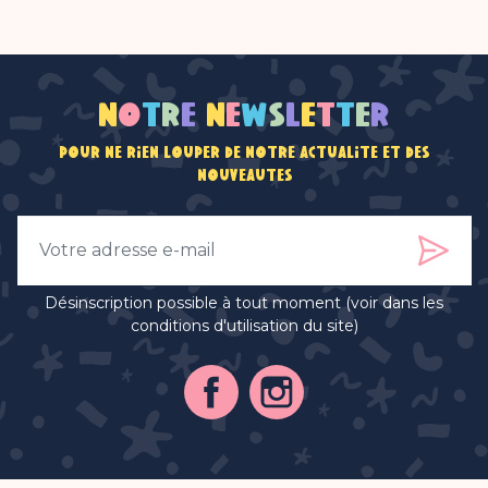
N
o
t
r
e
n
e
w
s
l
e
t
t
e
r
Pour ne rien louper de notre actualité et des
nouveautés
Désinscription possible à tout moment (voir dans les
conditions d'utilisation du site)