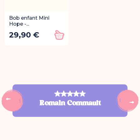
Bob enfant Mini
Hope -...
29,90 €
Prix
Ajouter au panier
Su
Y
Note : 5
p
Romain Commault
t
s