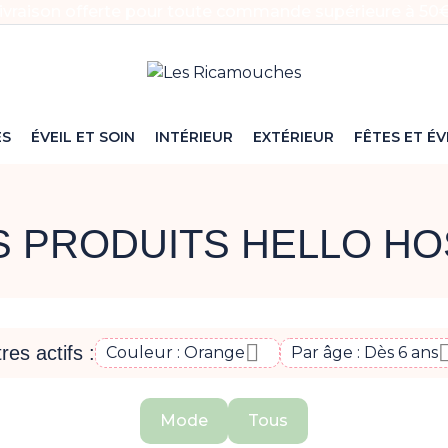
ivraison offerte pour toute commande supérieure à 50€
ES
ÉVEIL ET SOIN
INTÉRIEUR
EXTÉRIEUR
FÊTES ET É
 PRODUITS HELLO H

tres actifs :
Couleur : Orange
Par âge : Dès 6 ans
Mode
Tous