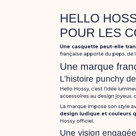
HELLO HOSS
POUR LES C
Une casquette peut-elle tran
française apporte du peps, de l
Une marque franç
L’histoire punchy d
Hello Hossy, c’est l’idée lumin
accessoires au design joyeux, qu
La
marque
impose
son
style
a
design
ludique
et
couleurs
q
Hossy officiel
.
Une vision engagée