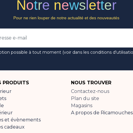
N
o
t
r
e
n
e
w
s
l
e
t
t
e
r
Pour ne rien louper de notre actualité et des nouveautés
ption possible à tout moment (voir dans les conditions d'utilisatio
 PRODUITS
NOUS TROUVER
rieur
Contactez-nous
ets
Plan du site
de
Magasins
érieur
A propos de Ricamouches
es et évènements
es cadeaux