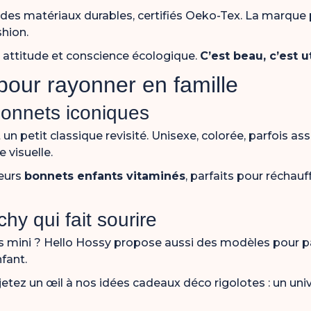
es matériaux durables, certifiés Oeko-Tex. La marque pr
shion.
 attitude et conscience écologique.
C’est beau, c’est ut
pour rayonner en famille
bonnets iconiques
un petit classique revisité. Unisexe, colorée, parfois asso
 visuelle.
leurs
bonnets enfants vitaminés
, parfaits pour réchauf
hy qui fait sourire
os mini ? Hello Hossy propose aussi des modèles pour p
nfant
.
jetez un œil à nos
idées cadeaux déco rigolotes
: un uni