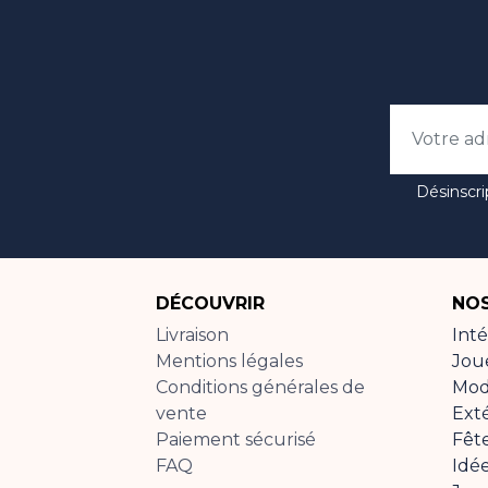
Désinscri
DÉCOUVRIR
NOS
Livraison
Inté
Mentions légales
Jou
Conditions générales de
Mo
vente
Ext
Paiement sécurisé
Fêt
FAQ
Idé