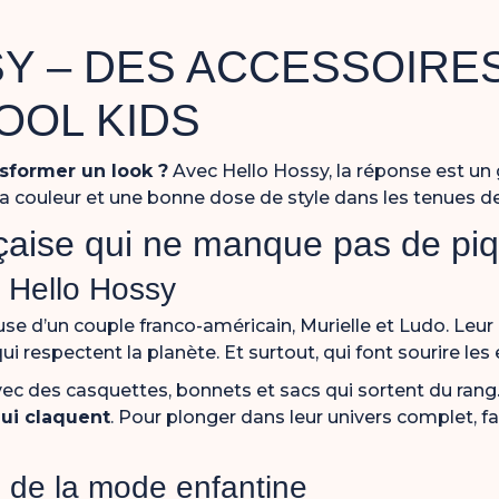
Y – DES ACCESSOIRE
OOL KIDS
sformer un look ?
Avec Hello Hossy, la réponse est un
a couleur et une bonne dose de style dans les tenues de
aise qui ne manque pas de pi
e Hello Hossy
euse d’un couple franco-américain, Murielle et Ludo. Leu
i respectent la planète. Et surtout, qui font sourire les
vec
des
casquettes,
bonnets
et
sacs
qui
sortent
du
rang
ui
claquent
.
Pour
plonger
dans
leur
univers
complet,
f
 de la mode enfantine