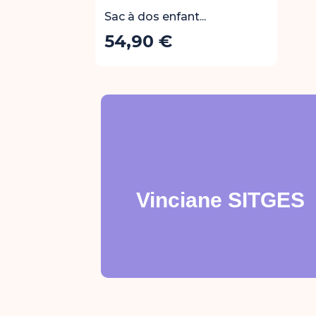
Sac à dos enfant...
54,90 €
Prix
Ajouter a
Note : 5
Vinciane SITGES