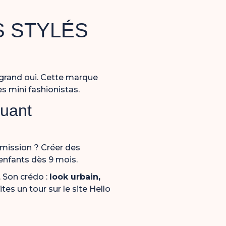
S STYLÉS
 grand oui. Cette marque
s mini fashionistas.
quant
r mission ? Créer des
 enfants dès 9 mois.
.
Son
crédo :
look
urbain,
aites
un
tour
sur
le site Hello