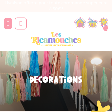
Livraison offerte pour toute commande supérieure
à 50€ !


0
DÉCORATIONS