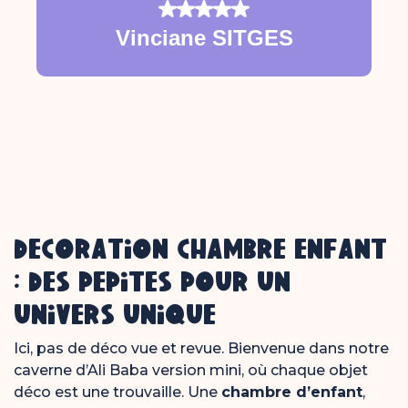
 De
Note : 5
Vinciane SITGES
ur
"M
aux
 et
DÉCORATION CHAMBRE ENFANT
: DES PÉPITES POUR UN
UNIVERS UNIQUE
Ici, pas de déco vue et revue. Bienvenue dans notre
caverne d’Ali Baba version mini, où chaque objet
déco est une trouvaille. Une
chambre d’enfant
,