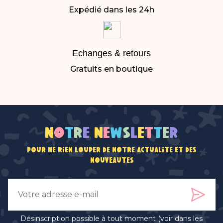
Expédié dans les 24h
Echanges & retours
Gratuits en boutique
N
o
t
r
e
n
e
w
s
l
e
t
t
e
r
Pour ne rien louper de notre actualité et des
nouveautés
Désinscription possible à tout moment (voir dans les