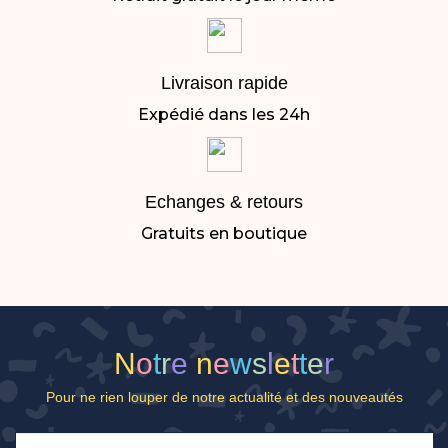
Livraison rapide
Expédié dans les 24h
Echanges & retours
Gratuits en boutique
N
o
t
r
e
n
e
w
s
l
e
t
t
e
r
Pour ne rien louper de notre actualité et des nouveautés