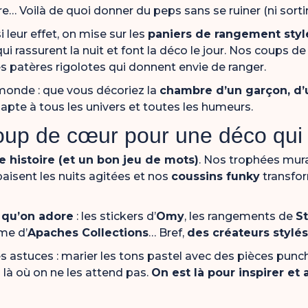
re… Voilà de quoi donner du peps sans se ruiner (ni sortir
i leur effet, on mise sur les
paniers de rangement styl
ui rassurent la nuit et font la déco le jour. Nos coups
les patères rigolotes qui donnent envie de ranger.
 monde : que vous décoriez la
chambre d’un garçon, d’un
dapte à tous les univers et toutes les humeurs.
coup de cœur pour une déco qui
 histoire (et un bon jeu de mots)
. Nos trophées mura
aisent les nuits agitées et nos
coussins funky
transfor
qu’on adore
: les stickers d’
Omy
, les rangements de
S
me d’
Apaches Collections
… Bref,
des créateurs stylés
s astuces : marier les tons pastel avec des pièces punchy
là où on ne les attend pas.
On est là pour inspirer et