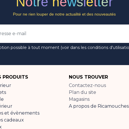
N
o
t
r
e
n
e
w
s
l
e
t
t
e
r
Pour ne rien louper de notre actualité et des nouveautés
ption possible à tout moment (voir dans les conditions d'utilisatio
 PRODUITS
NOUS TROUVER
rieur
Contactez-nous
ets
Plan du site
de
Magasins
érieur
A propos de Ricamouches
es et évènements
es cadeaux
x