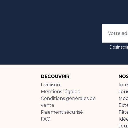
Désinscri
DÉCOUVRIR
NOS
Livraison
Inté
Mentions légales
Jou
Conditions générales de
Mo
vente
Ext
Paiement sécurisé
Fêt
FAQ
Idé
Jeu