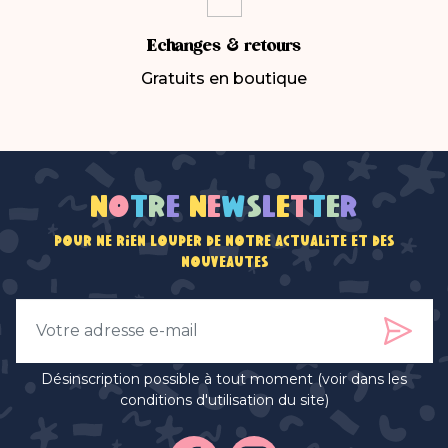
Echanges & retours
Gratuits en boutique
N
o
t
r
e
n
e
w
s
l
e
t
t
e
r
Pour ne rien louper de notre actualité et des
nouveautés
Désinscription possible à tout moment (voir dans les
conditions d'utilisation du site)