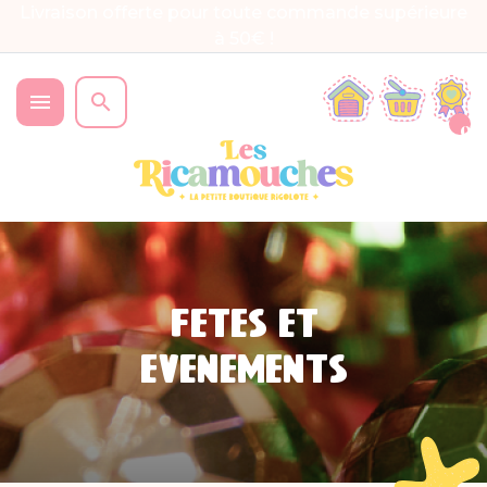
Livraison offerte pour toute commande supérieure
à 50€ !


0
FÊTES ET
ÉVÈNEMENTS