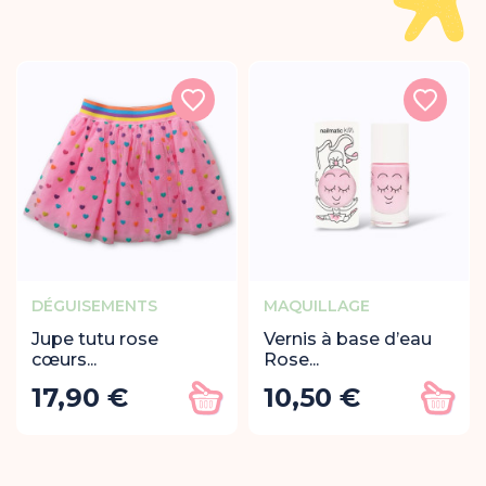
DÉGUISEMENTS
MAQUILLAGE
Jupe tutu rose
Vernis à base d’eau
cœurs...
Rose...
17,90 €
10,50 €
Prix
Prix
Ajouter au panier
Ajout