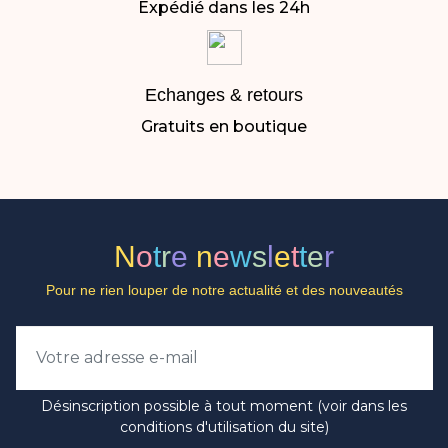
Expédié dans les 24h
Echanges & retours
Gratuits en boutique
N
o
t
r
e
n
e
w
s
l
e
t
t
e
r
Pour ne rien louper de notre actualité et des nouveautés
Désinscription possible à tout moment (voir dans les
conditions d'utilisation du site)