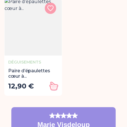
DÉGUISEMENTS
Paire d’épaulettes
cœur à...
12,90 €
Prix
Ajouter au panier
Note : 5
Marie Visdeloup