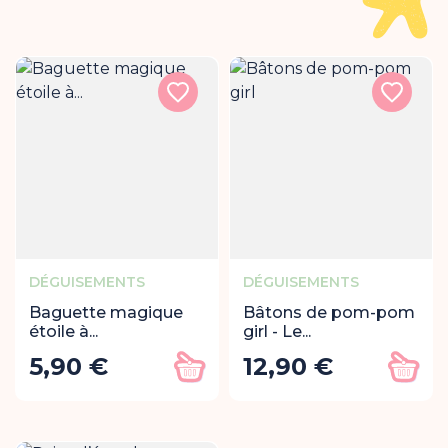
DÉGUISEMENTS
DÉGUISEMENTS
Baguette magique
Bâtons de pom-pom
étoile à...
girl - Le...
5,90 €
12,90 €
Prix
Prix
Ajouter au panier
Ajout