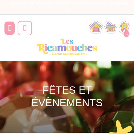
Livraison offerte pour toute commande supérieure
à 50€ !


0
FÊTES ET
ÉVÈNEMENTS